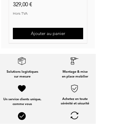
Prix
329,00 €
Hors TVA
Ajouter au panier
Nouvelle Collection
Nouveauté
Solutions logistiques
Montage & mise
sur mesure
en place mobilier
Achetez en toute
Un service clients unique,
sérénité et sécurité
comme vous
Solutions de financement
Services dédiés
aux entreprises