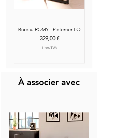
Bureau ROMY - Piétement O
Prix
329,00 €
Hors TVA
Nouvelle Collection
Nouveauté
À associer avec