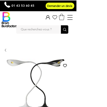
01 43 53 60 45
Demander un devis
Bram
Burofactory