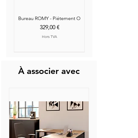
Bureau ROMY - Piétement O
Prix
329,00 €
Hors TVA
Nouvelle Collection
Nouveauté
À associer avec