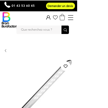
01 43 53 60 45
Demander un devis
Bram
Burofactory