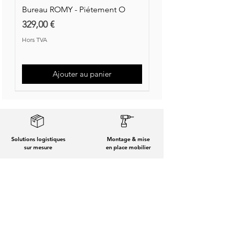
Bureau ROMY - Piétement O
Prix
329,00 €
Hors TVA
Ajouter au panier
Nouvelle Collection
Nouveauté
Solutions logistiques
Montage & mise
sur mesure
en place mobilier
Achetez en toute
Un service clients unique,
sérénité et sécurité
comme vous