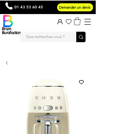
01 43 53 60 45
Demander un devis
Bram
Burofactory