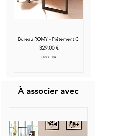
Bureau ROMY - Piétement O
Prix
329,00 €
Hors TVA
Nouvelle Collection
Nouveauté
À associer avec