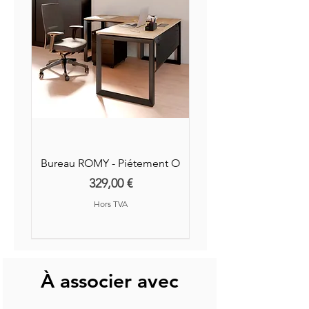
Bureau ROMY - Piétement O
Prix
329,00 €
Hors TVA
Nouvelle Collection
Nouveauté
À associer avec