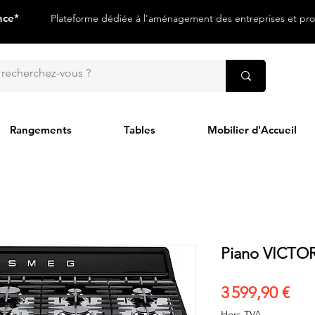
nce*
Plateforme dédiée à l'aménagement des entreprises et prof
Rangements
Tables
Mobilier d'Accueil
Piano VICTO
Pri
3 599,90 €
Hors TVA