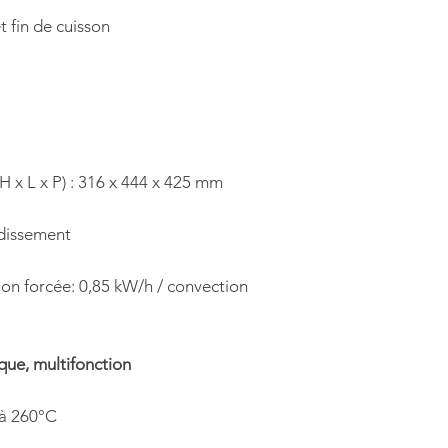
t fin de cuisson
(H x L x P) : 316 x 444 x 425 mm
idissement
ion forcée: 0,85 kW/h / convection
que, multifonction
 à 260°C