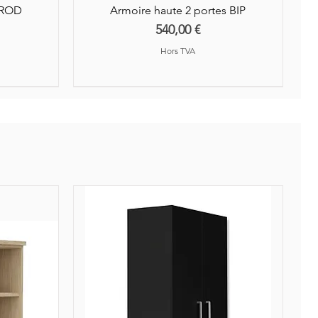
AROD
Armoire haute 2 portes BIP
Prix
540,00 €
Hors TVA