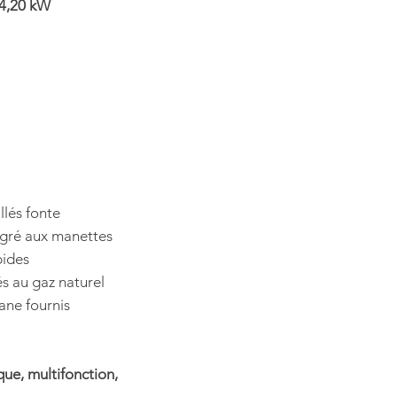
 4,20 kW
lés fonte
égré aux manettes
pides
s au gaz naturel
ane fournis
que, multifonction,