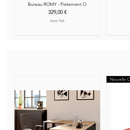
Bureau ROMY - Piétement O
Prix
329,00 €
Hors TVA
Nouveauté
Nouvelle C