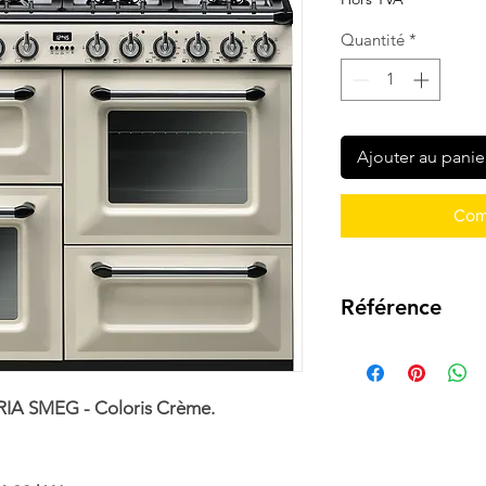
Quantité
*
Ajouter au panie
Com
Référence
TR4110
RIA SMEG - Coloris Crème.