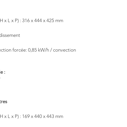
(H x L x P) : 316 x 444 x 425 mm
idissement
ction forcée: 0,85 kW/h / convection
e :
W
tres
(H x L x P) : 169 x 440 x 443 mm