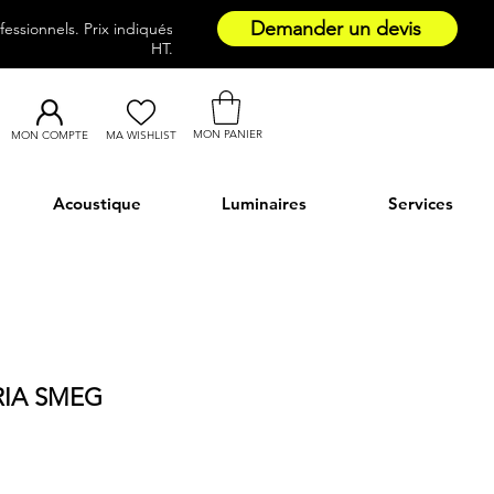
Demander un devis
essionnels. Prix indiqués
HT.
MON PANIER
MON COMPTE
MA WISHLIST
Acoustique
Luminaires
Services
RIA SMEG
x