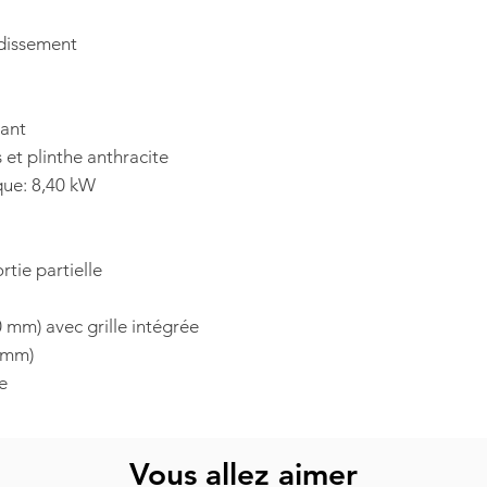
idissement
sant
 et plinthe anthracite
que: 8,40 kW
ortie partielle
0 mm) avec grille intégrée
0 mm)
e
Vous allez aimer