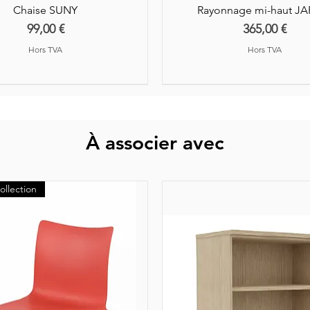
Chaise SUNY
Rayonnage mi-haut J
Prix
Prix
99,00 €
365,00 €
Hors TVA
Hors TVA
À associer avec
ollection