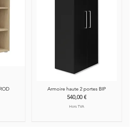
AROD
Armoire haute 2 portes BIP
Prix
540,00 €
Hors TVA