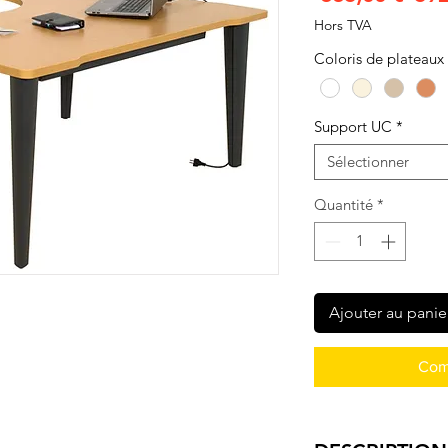
orig
Hors TVA
Coloris de plateaux
Support UC
*
Sélectionner
Quantité
*
Ajouter au panie
Com