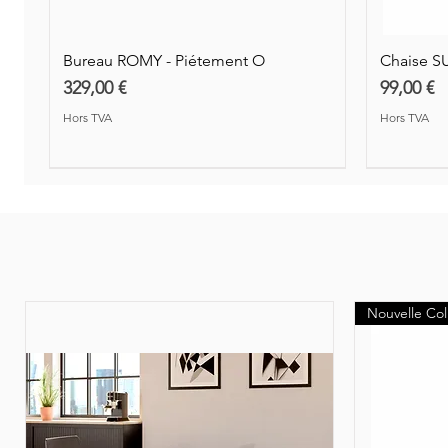
Bureau ROMY - Piétement O
Chaise S
Prix
Prix
329,00 €
99,00 €
Hors TVA
Hors TVA
Nouveauté
Nouvelle Col