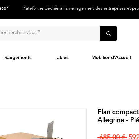
nce*
Plateforme dédiée à l'aménagement des entreprises et prof
Rangements
Tables
Mobilier d'Accueil
Plan compact
Allegrine - Pi
Prix
 685,00 € 
592