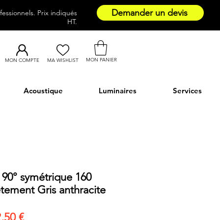
Demander un devis
essionnels. Prix indiqués
HT.
MON PANIER
MON COMPTE
MA WISHLIST
Acoustique
Luminaires
Services
 90° symétrique 160
étement Gris anthracite
Prix
,50 €