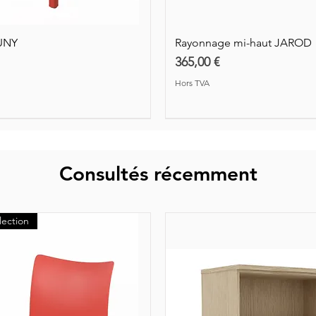
UNY
Rayonnage mi-haut JAROD
Prix
365,00 €
Hors TVA
Consultés récemment
lection