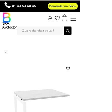
01 43 53 60 45
Demander un devis
Bram
Burofactory