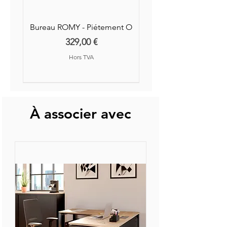
Bureau ROMY - Piétement O
Prix
329,00 €
Hors TVA
Nouvelle Collection
Nouveauté
À associer avec