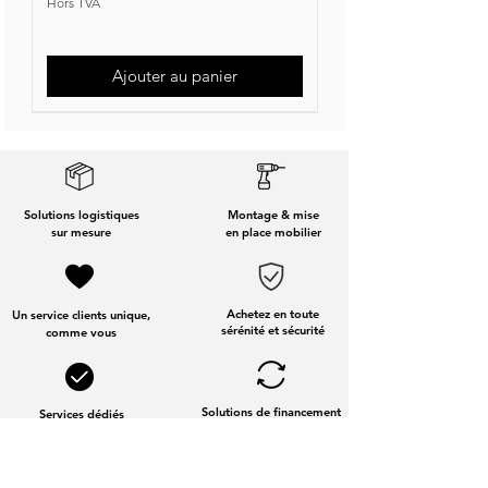
Hors TVA
Ajouter au panier
Nouvelle Collection
Nouveauté
Solutions logistiques
Montage & mise
sur mesure
en place mobilier
Achetez en toute
Un service clients unique,
sérénité et sécurité
comme vous
Solutions de financement
Services dédiés
aux entreprises