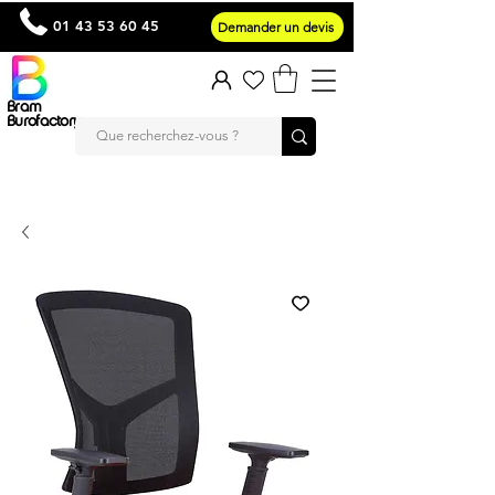
01 43 53 60 45
Demander un devis
Bram
Burofactory