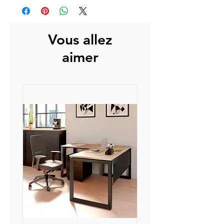
cm.
L'expédition consiste à l'envoi de
Dossier en mesh avec réglage
nos produits depuis nos
lombaire et assise en tissu.
plateformes à nos transporteurs
Vous allez
Accoudoirs en nylon réglables en
assurant la livraison finale.
hauteur.
aimer
La livraison s'effectue entre 3 et 5
Roulettes en nylon.
jours ouvrés après réception
auprès de nos partenaires.