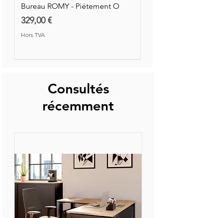
Bureau ROMY - Piétement O
Prix
329,00 €
Hors TVA
Nouvelle Collection
Nouveauté
Consultés
récemment