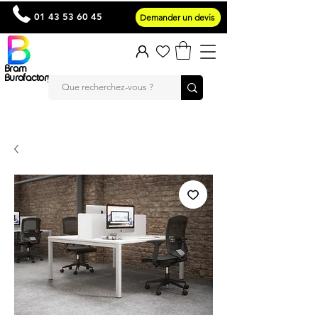
01 43 53 60 45
Demander un devis
Bram
Burofactory