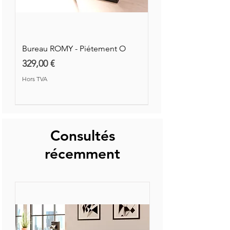
Prix
Prix
109,00 €
880,00 €
Hors TVA
Hors TVA
Hors TVA
Hors TVA
Hors TVA
Hors TVA
Bureau ROMY - Piétement O
Prix
329,00 €
Hors TVA
Nouvelle Collection
Nouveauté
Consultés
récemment