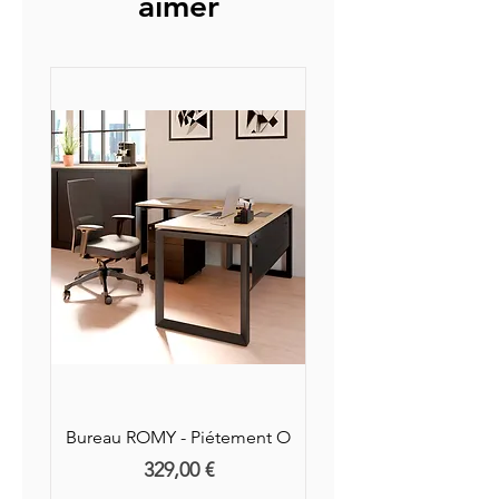
aimer
2 obturateurs ø 80 mm disposé de
chaque côtés du bureau coloris
gris aluminium.
Bureau ROMY - Piétement O
Prix
329,00 €