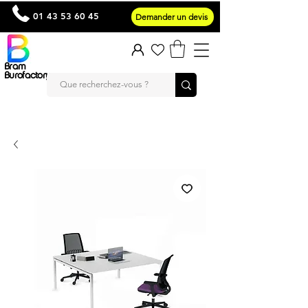
01 43 53 60 45
Demander un devis
Bram
Burofactory