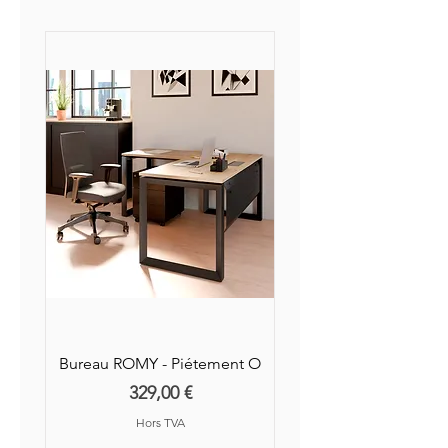
jours ouvrés après réception
auprès de nos partenaires.
Bureau ROMY - Piétement O
Prix
329,00 €
Hors TVA