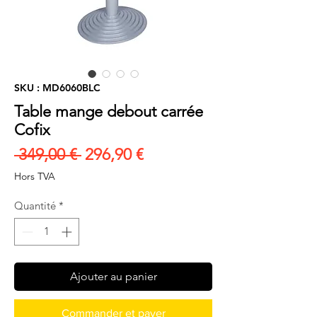
SKU : MD6060BLC
Table mange debout carrée
Cofix
Prix
Prix
 349,00 € 
296,90 €
original
promotionnel
Hors TVA
Quantité
*
Ajouter au panier
Commander et payer