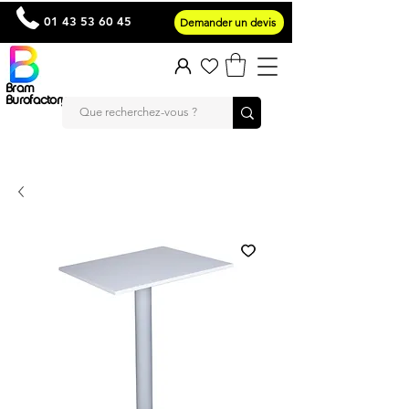
01 43 53 60 45
Demander un devis
Bram
Burofactory