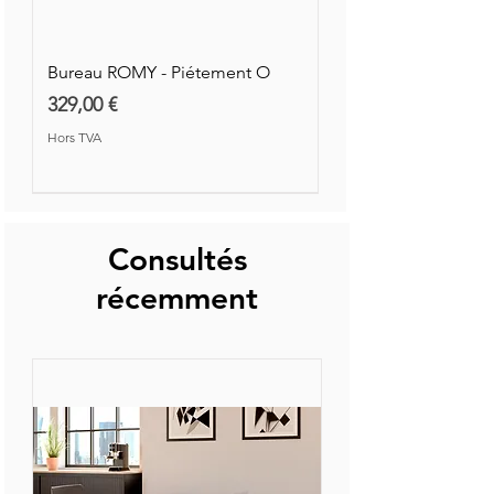
Hors TVA
Hors TVA
Bureau ROMY - Piétement O
Prix
329,00 €
Hors TVA
Nouvelle Collection
Nouveauté
Consultés
récemment