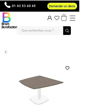
01 43 53 60 45
Demander un devis
Bram
Burofactory