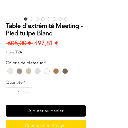
Table d'extrémité Meeting -
Pied tulipe Blanc
Prix
Prix
 605,00 € 
497,81 €
original
promotionnel
Hors TVA
Coloris de plateaux
*
Quantité
*
Ajouter au panier
Commander et payer