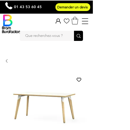
01 43 53 60 45
Demander un devis
Bram
Burofactory