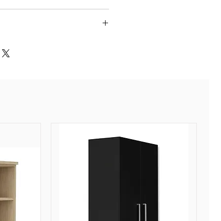
midité.
 en acier galvanisé, finition
.
 3 à 5 jours.
n acier galvanisé, finition
nsiste à l'envoi de nos
.
 nos plateformes à nos
ropylène, noir.
surant la livraison finale.
ffectue entre 3 et 5 jours
éception auprès de nos