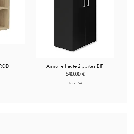
AROD
Armoire haute 2 portes BIP
Prix
540,00 €
Hors TVA