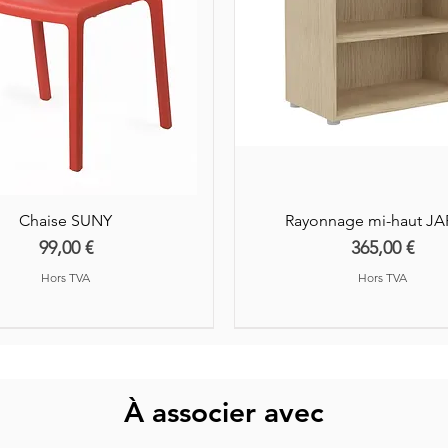
Chaise SUNY
Rayonnage mi-haut J
Prix
Prix
99,00 €
365,00 €
Hors TVA
Hors TVA
À associer avec