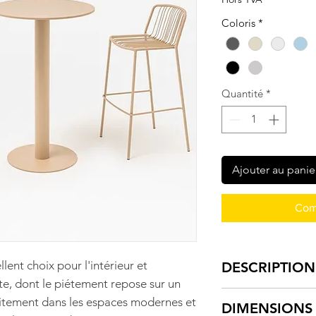
Coloris
*
Quantité
*
Ajouter au panie
Com
llent choix pour l'intérieur et
DESCRIPTION
ste, dont le piétement repose sur un
Plateau tôle d’
faitement dans les espaces modernes et
DIMENSIONS
époxy, ép. 0,8