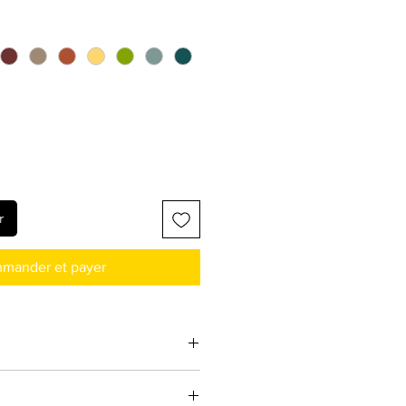
r
mander et payer
acier galvanisé, peinture
 mm, fixée sur un panneau MDF