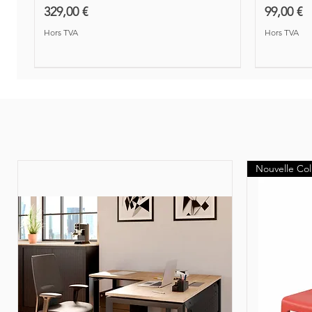
Prix
Prix
329,00 €
99,00 €
Hors TVA
Hors TVA
Nouveauté
Nouvelle Col