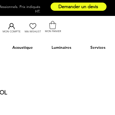
Demander un devis
essionnels. Prix indiqués
HT.
MON PANIER
MON COMPTE
MA WISHLIST
Acoustique
Luminaires
Services
BOL