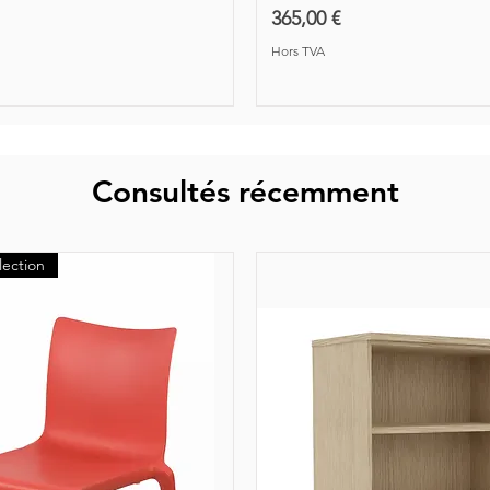
Prix
365,00 €
Hors TVA
Consultés récemment
lection