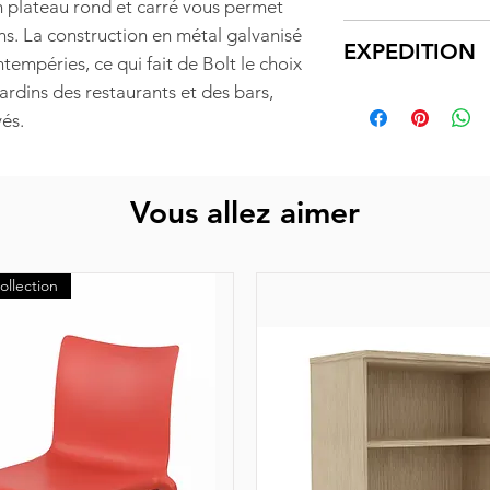
un plateau rond et carré vous permet
résistant à l'hu
ø 70 cm
ns. La construction en métal galvanisé
EXPEDITION
Colonne profilée
Hauteur : 74 cm
ntempéries, ce qui fait de Bolt le choix
peinture époxy
 jardins des restaurants et des bars,
Expédition sous
Embase disque e
vés.
L'expédition co
peinture époxy
produits depuis
Patins en polyp
transporteurs as
Vous allez aimer
La livraison s'e
ouvrés après r
partenaires.
ollection