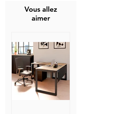
plateaux sans découpe pour Top
Vous allez
Acess.
aimer
Expédition sous 4 à 6 semaines
pour les plateaux avec découpe
pour Top Access.
L'expédition consiste à l'envoi de
nos produits depuis nos
plateformes à nos transporteurs
assurant la livraison finale.
La livraison s'effectue entre 3 et 5
jours ouvrés après réception
auprès de nos partenaires.