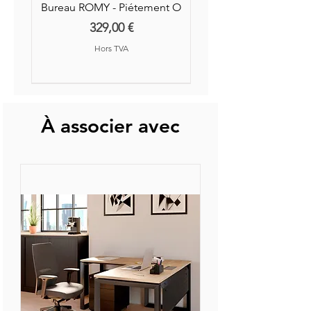
Bureau ROMY - Piétement O
Prix
329,00 €
Hors TVA
Nouvelle Collection
Nouveauté
À associer avec