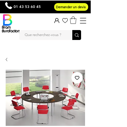
01 43 53 60 45
Demander un devis
Bram
Burofactory