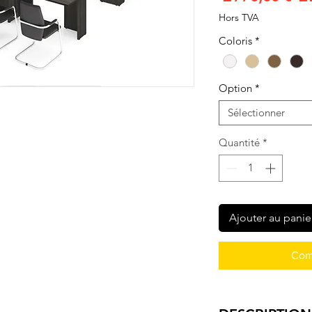
or
Hors TVA
Coloris
*
Option
*
Sélectionner
Quantité
*
Ajouter au panie
Com