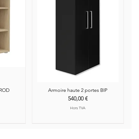
éception auprès de nos
AROD
Armoire haute 2 portes BIP
Prix
540,00 €
Hors TVA