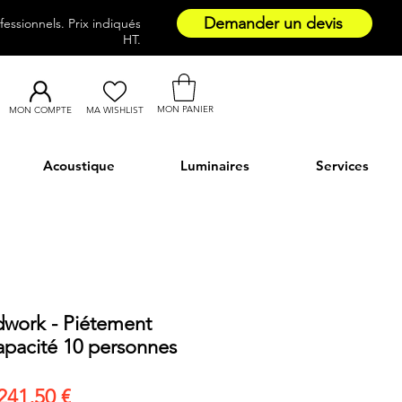
Demander un devis
essionnels. Prix indiqués
HT.
MON PANIER
MON COMPTE
MA WISHLIST
Acoustique
Luminaires
Services
work - Piétement
apacité 10 personnes
ix
Prix
 241,50 €