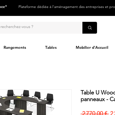
nce*
Plateforme dédiée à l'aménagement des entreprises et prof
Rangements
Tables
Mobilier d'Accueil
Table U Wood
panneaux - C
Pr
 2 770,00 € 
2