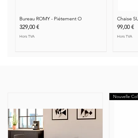
Bureau ROMY - Piétement O
Chaise S
Prix
Prix
329,00 €
99,00 €
Hors TVA
Hors TVA
Nouveauté
Nouvelle Col