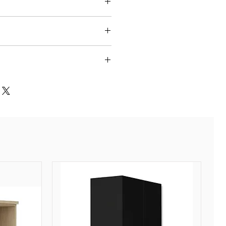
érence U Woodwork. Capacité
ne double face haute densité.
ichocs ép. 2 mm.
nneaux.
 5 à 7 jours ouvrés en Ile-de-
15 jours ouvrés en Province
aux sans découpe pour Top
 4 à 6 semaines pour les
découpe pour Top Access.
nsiste à l'envoi de nos
 nos plateformes à nos
surant la livraison finale.
ffectue entre 3 et 5 jours