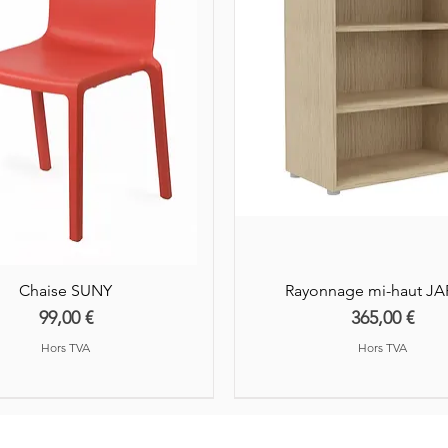
ouvrés après r
partenaires.
Chaise SUNY
Rayonnage mi-haut J
Prix
Prix
99,00 €
365,00 €
Hors TVA
Hors TVA