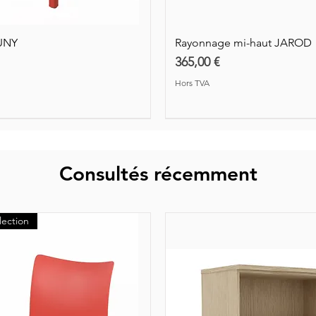
UNY
Rayonnage mi-haut JAROD
Prix
365,00 €
Hors TVA
Consultés récemment
lection