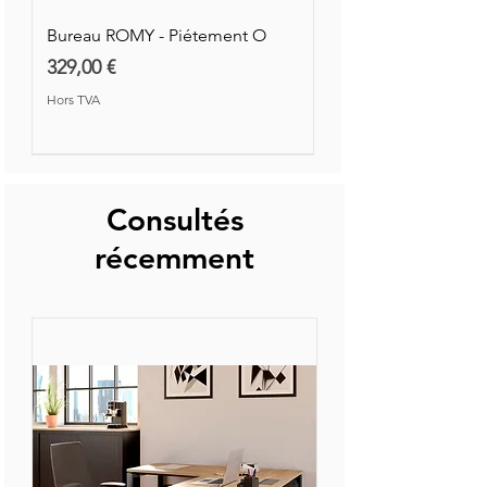
Bureau ROMY - Piétement O
Prix
329,00 €
Hors TVA
Nouvelle Collection
Nouveauté
Consultés
récemment