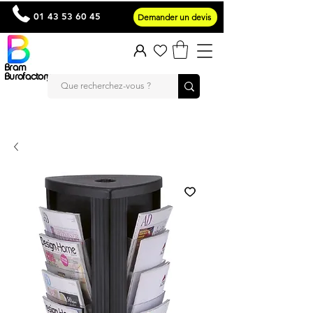
01 43 53 60 45
Demander un devis
Bram
Burofactory