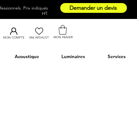
Demander un devis
essionnels. Prix indiqués
HT.
MON PANIER
MON COMPTE
MA WISHLIST
Acoustique
Luminaires
Services