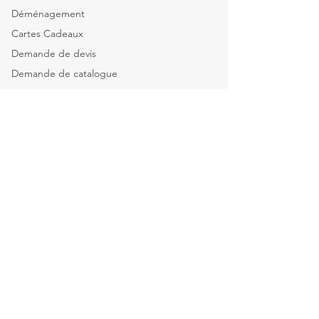
Déménagement
Cartes Cadeaux
Demande de devis
Demande de catalogue
Tous nos services
Explorer par catégorie
Mobilier de bureau
Informatique & Bureautique
Luminaires
Explorer par espace
Espace Direction
Open-spaces & équipes
Salle de réunion & Visio
Espace d'Accueil
Espace Restauration & détente