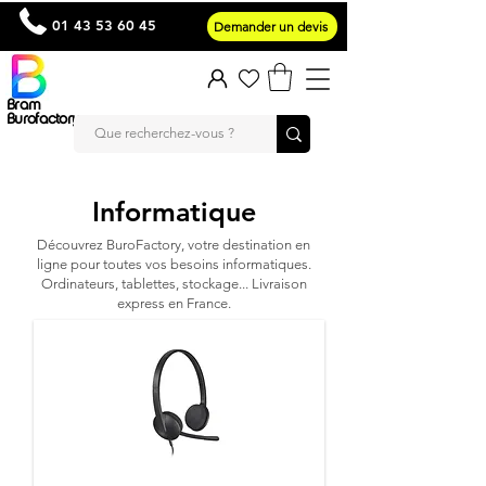
01 43 53 60 45
Demander un devis
Bram
Burofactory
Informatique
Découvrez BuroFactory, votre destination en
ligne pour toutes vos besoins informatiques.
Ordinateurs, tablettes, stockage... Livraison
express en France.