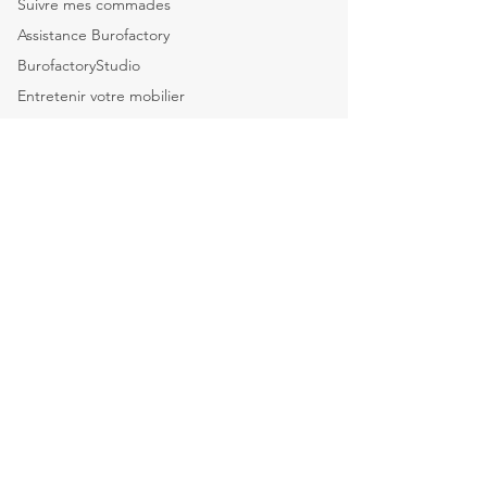
Suivre mes commades
Assistance Burofactory
BurofactoryStudio
Entretenir votre mobilier
Livraisons
FAQ
Nos services
Leasing Mobilier
Personal Shopper
Aménagement & Projets
Reprise de votre m
obilier
Service Après-Vente
Déménagement
Cartes Cadeaux
Demande de devis
Demande de catalogue