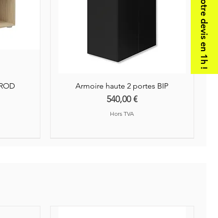
Votre devis en 1h !
AROD
Armoire haute 2 portes BIP
Prix
540,00 €
Hors TVA