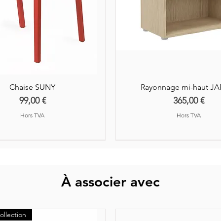
Chaise SUNY
Rayonnage mi-haut J
Prix
Prix
99,00 €
365,00 €
Hors TVA
Hors TVA
À associer avec
ollection