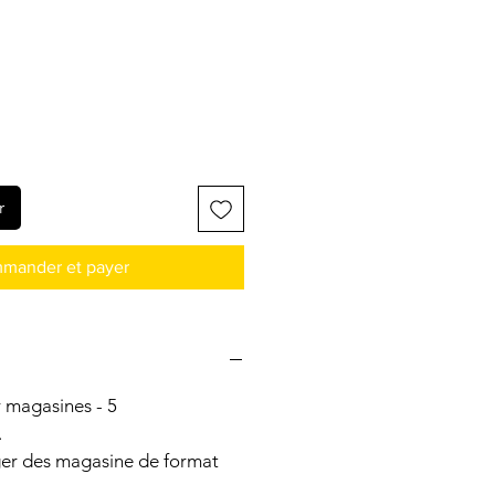
r
mander et payer
 magasines - 5
.
er des magasine de format