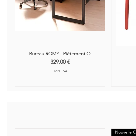
Bureau ROMY - Piétement O
Prix
329,00 €
Hors TVA
Nouveauté
Nouvelle C