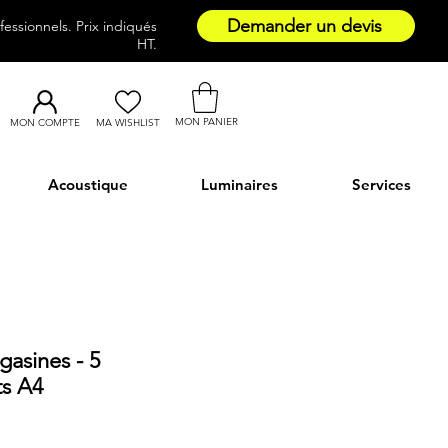
Demander un devis
essionnels. Prix indiqués
HT.
MON PANIER
MON COMPTE
MA WISHLIST
Acoustique
Luminaires
Services
gasines - 5
s A4
M