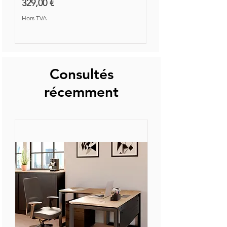
Prix
329,00 €
Hors TVA
Nouvelle Collection
Nouveauté
Consultés
récemment