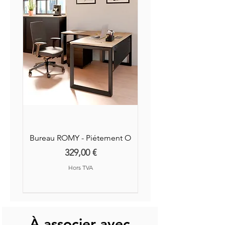
Bureau ROMY - Piétement O
Prix
329,00 €
Hors TVA
Nouvelle Collection
Nouveauté
À associer avec