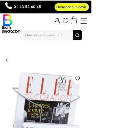
01 43 53 60 45
Demander un devis
Bram
Burofactory