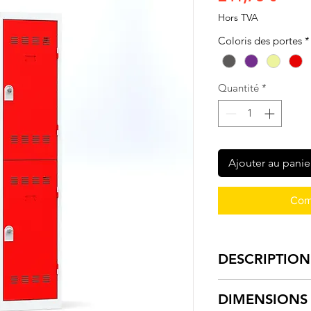
Hors TVA
Coloris des portes
*
Quantité
*
Ajouter au panie
Com
DESCRIPTION
Vestiaire multic
DIMENSIONS
Corps et socle