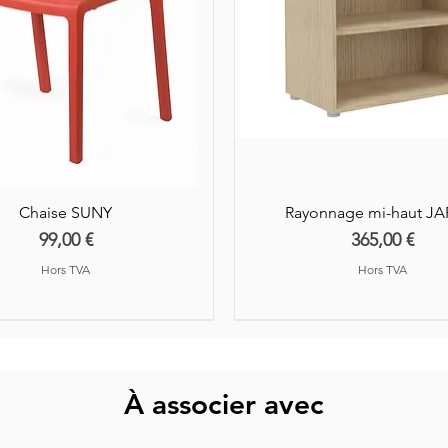
Chaise SUNY
Rayonnage mi-haut J
Prix
Prix
99,00 €
365,00 €
Hors TVA
Hors TVA
À associer avec