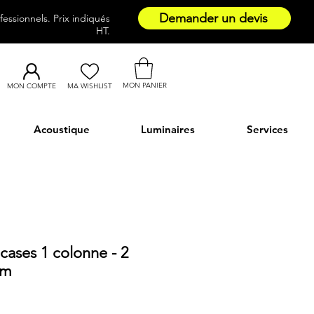
Demander un devis
essionnels. Prix indiqués
HT.
MON PANIER
MON COMPTE
MA WISHLIST
Acoustique
Luminaires
Services
icases 1 colonne - 2
cm