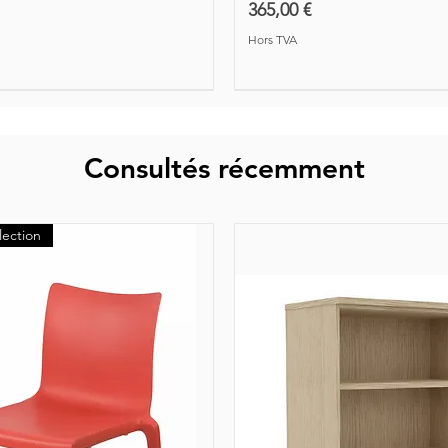
Prix
365,00 €
Hors TVA
Consultés récemment
lection