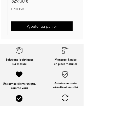
Prix
329,00 €
Hors TVA
Ajouter au panier
Nouvelle Collection
Nouveauté
Solutions logistiques
Montage & mise
sur mesure
en place mobilier
Achetez en toute
Un service clients unique,
sérénité et sécurité
comme vous
Solutions de financement
Services dédiés
aux entreprises