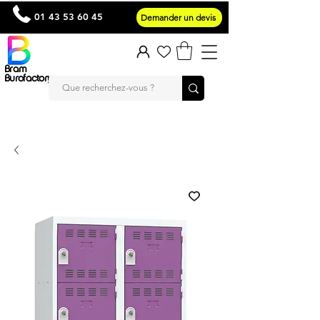
01 43 53 60 45
Demander un devis
Bram
Burofactory