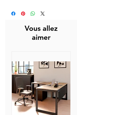
Socle a fond plat pour une sortie
Expédition sous 15 jours ouvrés.
aisée des objets.
L'expédition consiste à l'envoi de
Tube support cintre et deux
nos produits depuis nos
pateres sous la tablette, l’ensemble
plateformes à nos transporteurs
Vous allez
supportant 30 Kg.
assurant la livraison finale.
Fermeture par moraillon porte-
aimer
La livraison s'effectue entre 3 et 5
cadenas (cadenas non fournis).
jours ouvrés après réception
auprès de nos partenaires.