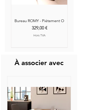
Bureau ROMY - Piétement O
Prix
329,00 €
Hors TVA
Nouvelle Collection
Nouveauté
À associer avec