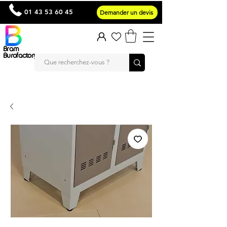
01 43 53 60 45
Demander un devis
Bram
Burofactory