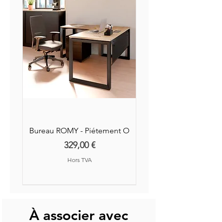
Bureau ROMY - Piétement O
Prix
329,00 €
Hors TVA
Nouvelle Collection
Nouveauté
À associer avec